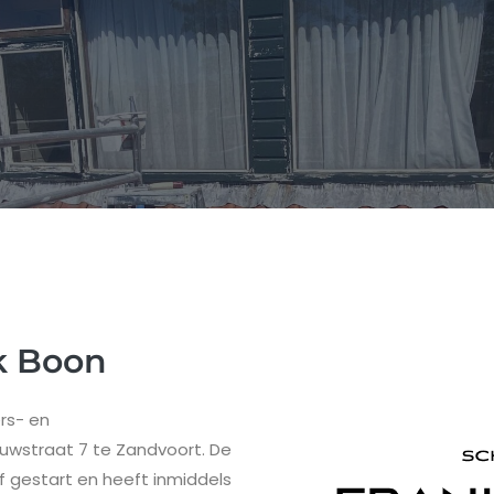
nk Boon
ers- en
uwstraat 7 te Zandvoort. De
jf gestart en heeft inmiddels