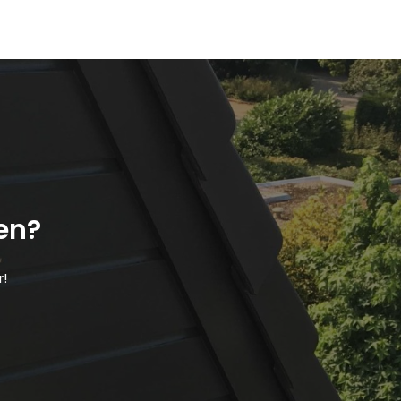
en?
r!